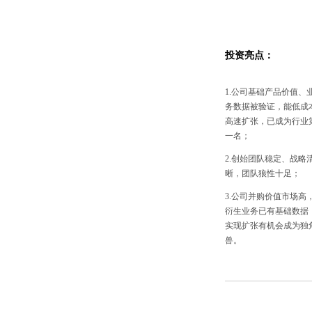
投资亮点：
1.公司基础产品价值、
务数据被验证，能低成
高速扩张，已成为行业
一名；
2.创始团队稳定、战略
晰，团队狼性十足；
3.公司并购价值市场高
衍生业务已有基础数据
实现扩张有机会成为独
兽。